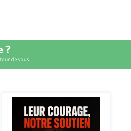
 ?
utour de vous