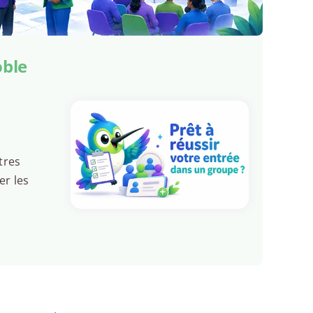
oble
tres
er les