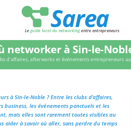
Le
guide local du networking
entre entrepreneurs
ù networker à Sin-le-Noble
bs d'affaires, afterworks et événements entrepreneurs a
s à Sin-le-Noble ? Entre les clubs d’affaires,
ers business, les événements ponctuels et les
nt, mais elles sont rarement toutes visibles au
 aider à savoir où aller, sans perdre du temps