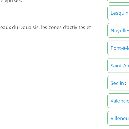
ntreprises.
Lesquin
aux du Douaisis, les zones d’activités et
Noyelles
Pont-à-
Saint-A
Seclin
: 
Valenci
Villene