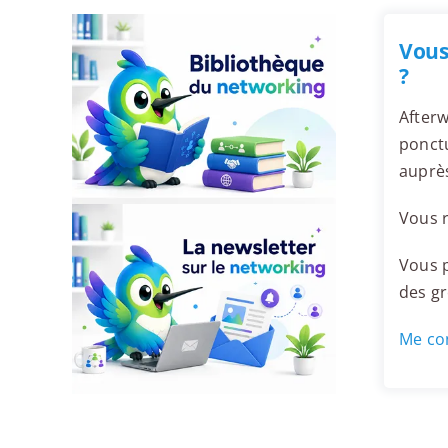
Vous
?
Afterw
ponctu
auprès
Vous r
Vous p
des g
Me con