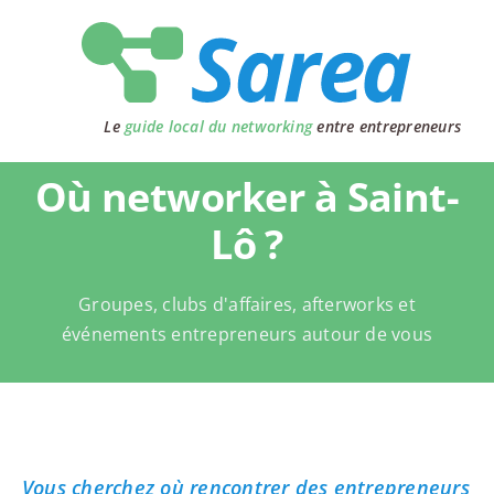
Passer
au
contenu
Le
guide local du networking
entre entrepreneurs
Où networker à Saint-
Lô ?
Groupes, clubs d'affaires, afterworks et
événements entrepreneurs autour de vous
Vous cherchez où rencontrer des entrepreneurs