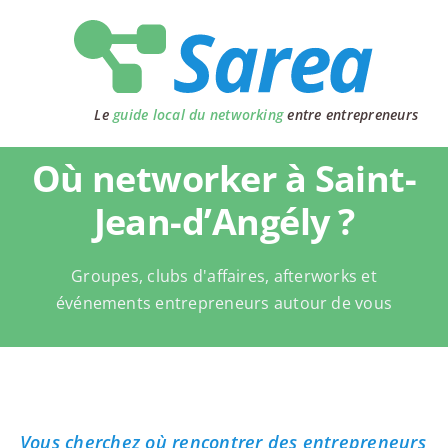
Passer
au
contenu
Le
guide local du networking
entre entrepreneurs
Où networker à Saint-
Jean-d’Angély ?
Groupes, clubs d'affaires, afterworks et
événements entrepreneurs autour de vous
Vous cherchez où rencontrer des entrepreneurs