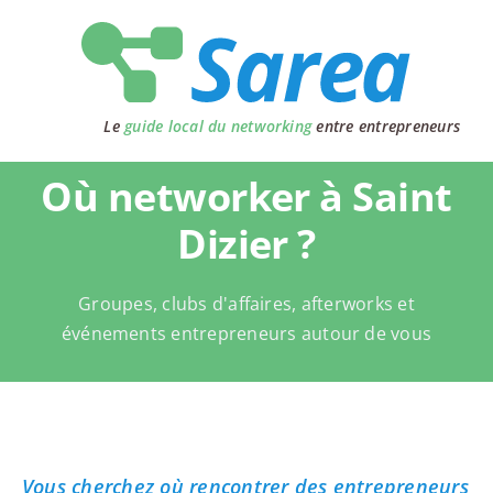
Passer
au
contenu
Le
guide local du networking
entre entrepreneurs
Où networker à Saint
Dizier ?
Groupes, clubs d'affaires, afterworks et
événements entrepreneurs autour de vous
Vous cherchez où rencontrer des entrepreneurs