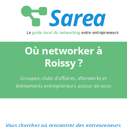
Passer
au
contenu
Le
guide local du networking
entre entrepreneurs
Où networker à
Roissy ?
Groupes, clubs d'affaires, afterworks et
événements entrepreneurs autour de vous
Vous cherchez où rencontrer des entrepreneurs