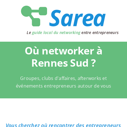
Passer
au
contenu
Le
guide local du networking
entre entrepreneurs
Où networker à
Rennes Sud ?
Groupes, clubs d'affaires, afterworks et
événements entrepreneurs autour de vous
Vous cherchez où rencontrer des entrepreneurs