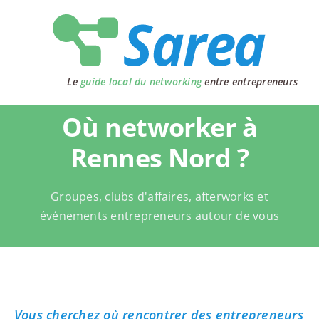
Passer
au
contenu
Le
guide local du networking
entre entrepreneurs
Où networker à
Rennes Nord ?
Groupes, clubs d'affaires, afterworks et
événements entrepreneurs autour de vous
Vous cherchez où rencontrer des entrepreneurs