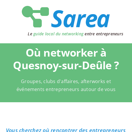
Passer
au
contenu
Le
guide local du networking
entre entrepreneurs
Où networker à
Quesnoy-sur-Deûle ?
Groupes, clubs d'affaires, afterworks et
événements entrepreneurs autour de vous
Vous cherchez où rencontrer des entrepreneurs