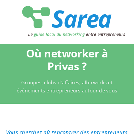
Passer
au
contenu
Le
guide local du networking
entre entrepreneurs
Où networker à
Privas ?
Groupes, clubs d'affaires, afterworks et
événements entrepreneurs autour de vous
Vous cherchez où rencontrer des entrepreneurs