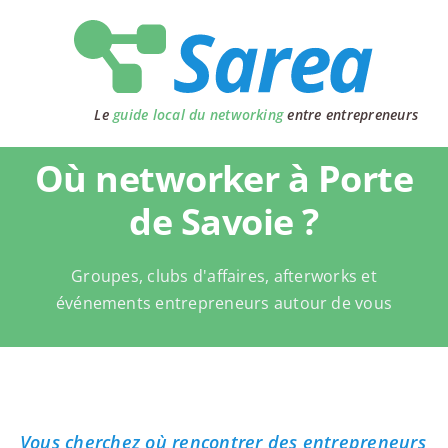
Passer
au
contenu
Le
guide local du networking
entre entrepreneurs
Où networker à Porte
de Savoie ?
Groupes, clubs d'affaires, afterworks et
événements entrepreneurs autour de vous
Vous cherchez où rencontrer des entrepreneurs