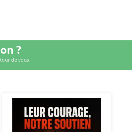
on ?
utour de vous