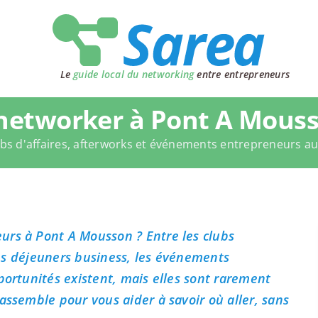
Le
guide local du networking
entre entrepreneurs
networker à Pont A Mouss
bs d'affaires, afterworks et événements entrepreneurs a
urs à Pont A Mousson ? Entre les clubs
 les déjeuners business, les événements
portunités existent, mais elles sont rarement
assemble pour vous aider à savoir où aller, sans