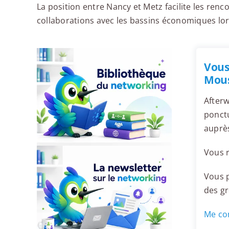
La position entre Nancy et Metz facilite les renc
collaborations avec les bassins économiques lor
Vous
Mous
Afterw
ponctu
auprè
Vous r
Vous p
des g
Me con