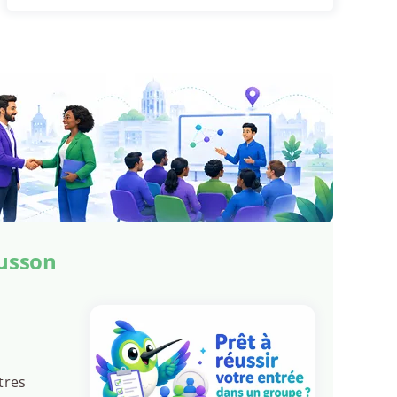
ousson
tres