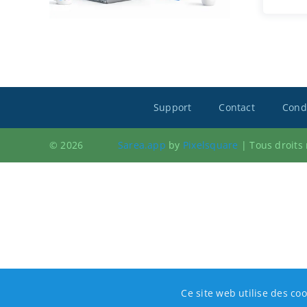
Support
Contact
Condi
© 2026
Sarea.app
by
Pixelsquare
|
Tous droits
Ce site web utilise des coo