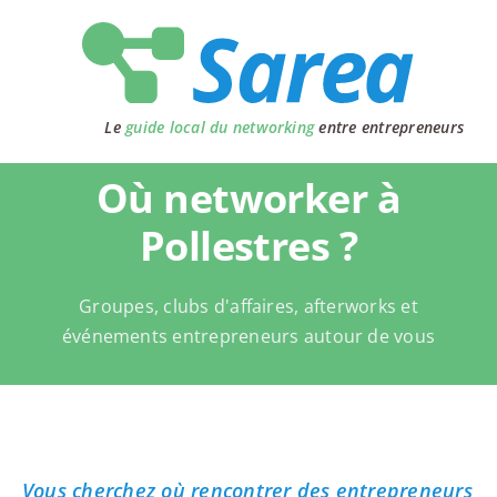
Passer
au
contenu
Le
guide local du networking
entre entrepreneurs
Où networker à
Pollestres ?
Groupes, clubs d'affaires, afterworks et
événements entrepreneurs autour de vous
Vous cherchez où rencontrer des entrepreneurs