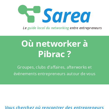
Passer
au
contenu
Le
guide local du networking
entre entrepreneurs
Où networker à
Pibrac ?
Groupes, clubs d'affaires, afterworks et
événements entrepreneurs autour de vous
Vous cherchez où rencontrer des entrepreneurs