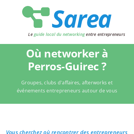
Passer
au
contenu
Le
guide local du networking
entre entrepreneurs
Où networker à
Perros-Guirec ?
Groupes, clubs d'affaires, afterworks et
événements entrepreneurs autour de vous
Vous cherchez où rencontrer des entrepreneurs