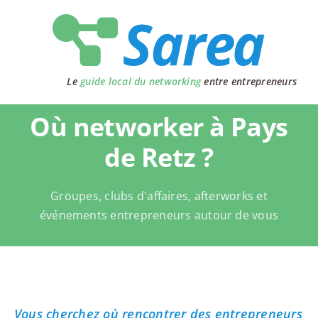
Passer
au
contenu
Le
guide local du networking
entre entrepreneurs
Où networker à Pays
de Retz ?
Groupes, clubs d'affaires, afterworks et
événements entrepreneurs autour de vous
Vous cherchez où rencontrer des entrepreneurs