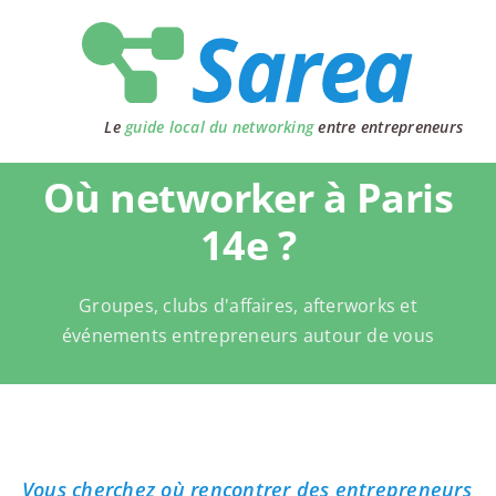
Passer
au
contenu
Le
guide local du networking
entre entrepreneurs
Où networker à Paris
14e ?
Groupes, clubs d'affaires, afterworks et
événements entrepreneurs autour de vous
Vous cherchez où rencontrer des entrepreneurs