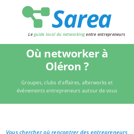
Passer
au
contenu
Le
guide local du networking
entre entrepreneurs
Où networker à
Oléron ?
Groupes, clubs d'affaires, afterworks et
événements entrepreneurs autour de vous
Vous cherchez où rencontrer des entrepreneurs