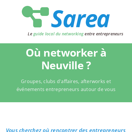
Passer
au
contenu
Le
guide local du networking
entre entrepreneurs
Où networker à
Neuville ?
Groupes, clubs d'affaires, afterworks et
événements entrepreneurs autour de vous
Vous cherchez où rencontrer des entrepreneurs