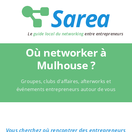
Passer
au
contenu
Le
guide local du networking
entre entrepreneurs
Où networker à
Mulhouse ?
Groupes, clubs d'affaires, afterworks et
événements entrepreneurs autour de vous
Vous cherchez où rencontrer des entrepreneurs