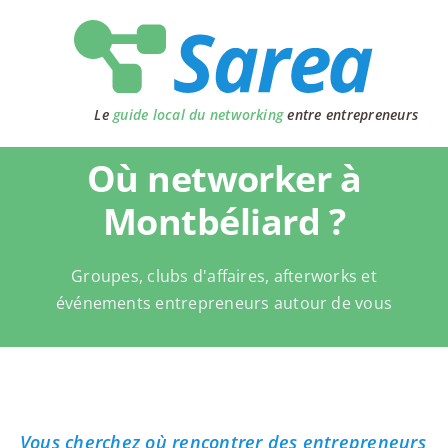
Passer
au
contenu
Le
guide local du networking
entre entrepreneurs
Où networker à
Montbéliard ?
Groupes, clubs d'affaires, afterworks et
événements entrepreneurs autour de vous
Vous cherchez où rencontrer des entrepreneurs