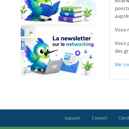
Afterw
ponctu
auprès
Vous r
Vous p
des g
Me con
Support
Contact
Condi