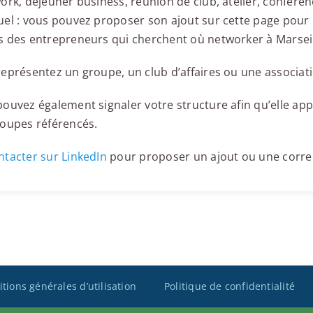
ork, déjeuner business, réunion de club, atelier, confér
el : vous pouvez proposer son ajout sur cette page pour l
 des entrepreneurs qui cherchent où networker à Marseil
eprésentez un groupe, un club d’affaires ou une associati
ouvez également signaler votre structure afin qu’elle appa
roupes référencés.
tacter sur LinkedIn
pour proposer un ajout ou une corre
tions générales d’utilisation
Politique de confidentialité