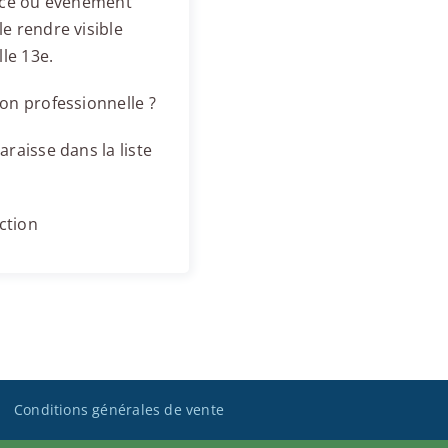
ence ou événement
e rendre visible
le 13e.
on professionnelle ?
raisse dans la liste
ction
Conditions générales de vente