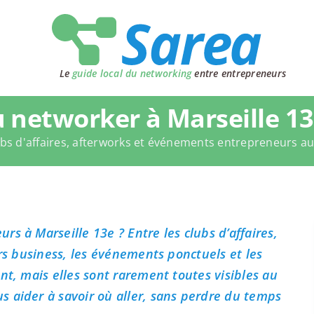
Le
guide local du networking
entre entrepreneurs
 networker à Marseille 13
bs d'affaires, afterworks et événements entrepreneurs a
s à Marseille 13e ? Entre les clubs d’affaires,
ers business, les événements ponctuels et les
nt, mais elles sont rarement toutes visibles au
 aider à savoir où aller, sans perdre du temps