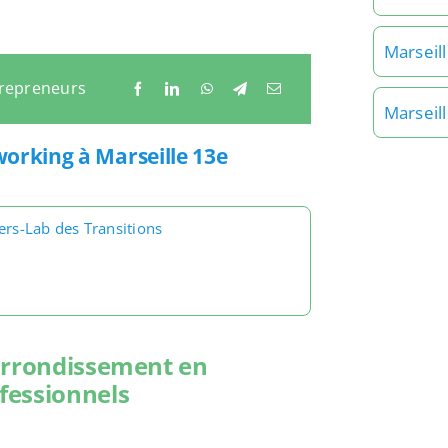
Marseil
trepreneurs
Marseil
working à Marseille 13e
ers-Lab des Transitions
 arrondissement en
fessionnels