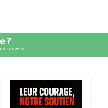
e ?
utour de vous