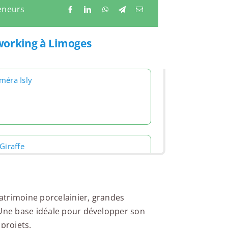
eneurs
tworking à Limoges
méra Isly
Giraffe
atrimoine porcelainier, grandes
 Une base idéale pour développer son
 Peuplier
 projets.