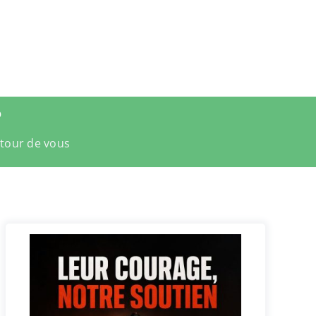
?
utour de vous