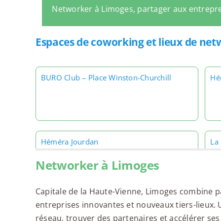
Networker à Limoges, partager aux entrepr
Espaces de coworking et lieux de ne
BURO Club – Place Winston-Churchill
Hé
Héméra Jourdan
La 
Networker à Limoges
Capitale de la Haute-Vienne, Limoges combine p
entreprises innovantes et nouveaux tiers-lieux.
La Ruchidée
Le
réseau, trouver des partenaires et accélérer ses