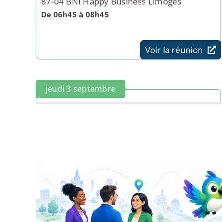
87-04 BNI Happy Business Limoges
De 06h45 à 08h45
Voir la réunion
jeudi 3 septembre
87-08 BNI Chabatz d'entrar Limoges
De 11h00 à 13h00
Voir la réunion