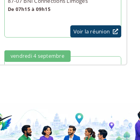
87-07 BNI Connections Limoges
De 07h15 à 09h15
Voir la réunion
vendredi 4 septembre
87-09 BNI Hybride 87
De 11h00 à 13h00
Voir la réunion