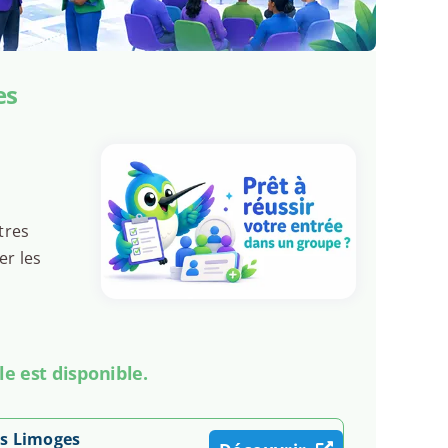
es
tres
er les
le est disponible.
ss Limoges