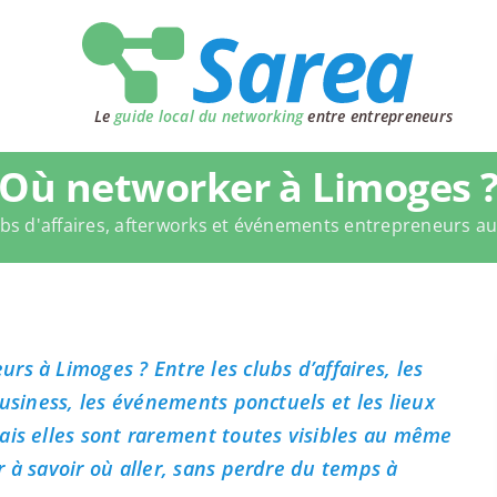
Le
guide local du networking
entre entrepreneurs
Où networker à Limoges 
bs d'affaires, afterworks et événements entrepreneurs a
s à Limoges ? Entre les clubs d’affaires, les
business, les événements ponctuels et les lieux
ais elles sont rarement toutes visibles au même
 à savoir où aller, sans perdre du temps à