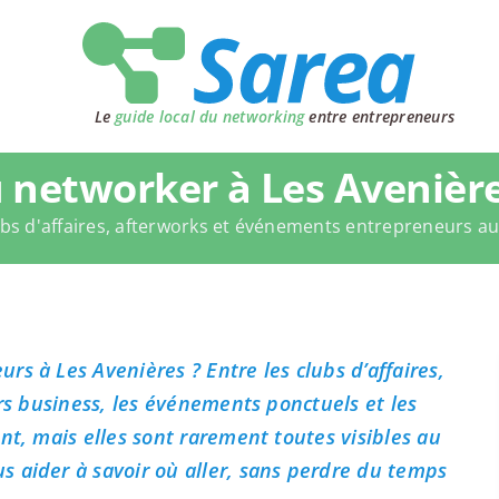
Le
guide local du networking
entre entrepreneurs
 networker à Les Avenière
bs d'affaires, afterworks et événements entrepreneurs a
s à Les Avenières ? Entre les clubs d’affaires,
ers business, les événements ponctuels et les
nt, mais elles sont rarement toutes visibles au
 aider à savoir où aller, sans perdre du temps