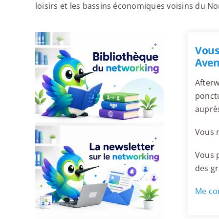
loisirs et les bassins économiques voisins du No
Vous
Aven
Afterw
ponctu
auprès
Vous r
Vous p
des g
Me con