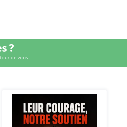
s ?
utour de vous