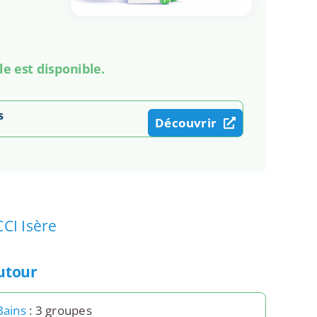
le est disponible.
s
Découvrir
CCI Isère
autour
Bains
: 3 groupes