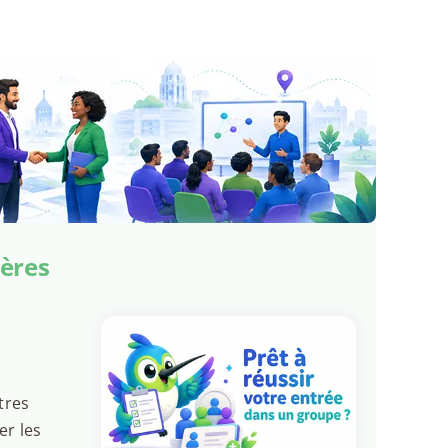
ières
tres
er les