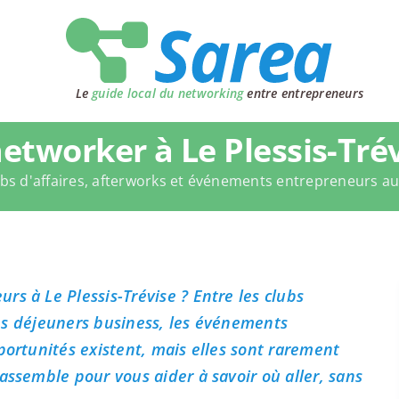
Le
guide local du networking
entre entrepreneurs
etworker à Le Plessis-Trév
bs d'affaires, afterworks et événements entrepreneurs a
s à Le Plessis-Trévise ? Entre les clubs
 les déjeuners business, les événements
portunités existent, mais elles sont rarement
assemble pour vous aider à savoir où aller, sans