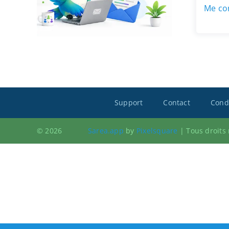
Me con
Support
Contact
Condi
© 2026
Sarea.app
by
Pixelsquare
|
Tous droits