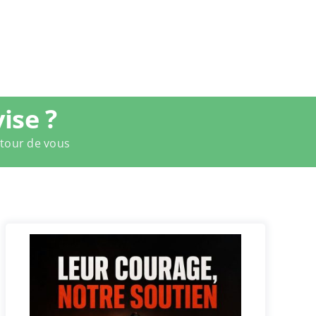
ise ?
utour de vous