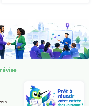
Trévise
tres