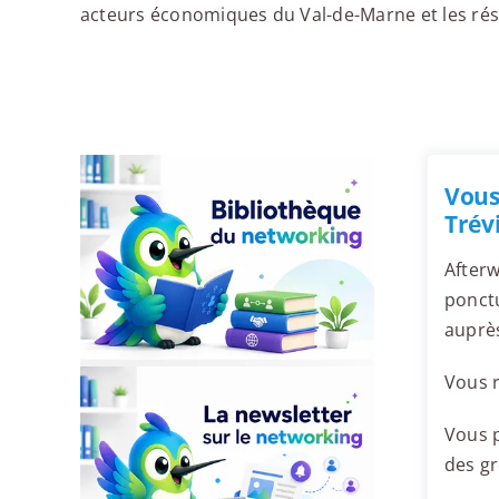
acteurs économiques du Val-de-Marne et les rése
Vous
Trévi
Afterw
ponctu
auprès
Vous r
Vous p
des g