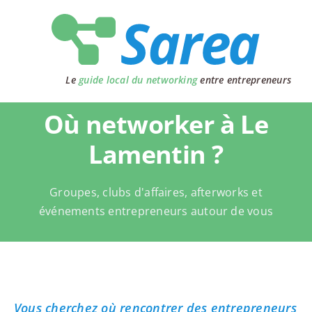
Passer
au
contenu
Le
guide local du networking
entre entrepreneurs
Où networker à Le
Lamentin ?
Groupes, clubs d'affaires, afterworks et
événements entrepreneurs autour de vous
Vous cherchez où rencontrer des entrepreneurs