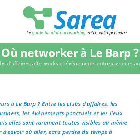
Le
guide local du networking
entre entrepreneurs
Où networker à Le Barp ?
bs d'affaires, afterworks et événements entrepreneurs a
s à Le Barp ? Entre les clubs d’affaires, les
business, les événements ponctuels et les lieux
ais elles sont rarement toutes visibles au même
 à savoir où aller, sans perdre du temps à