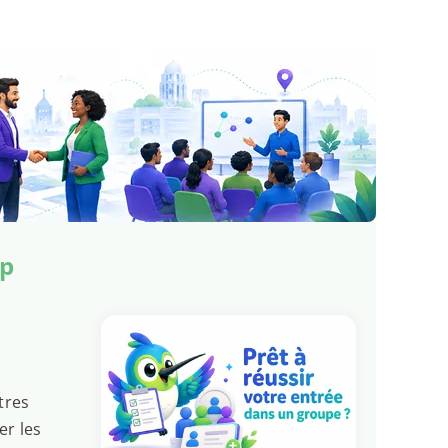
rp
tres
er les