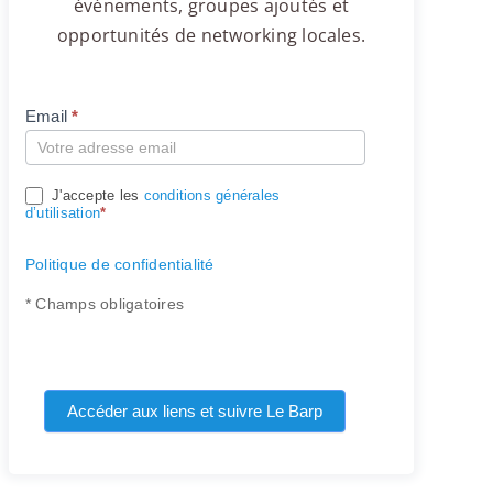
événements, groupes ajoutés et
opportunités de networking locales.
Email
*
Compte
J'accepte les
conditions générales
d’utilisation
*
Politique de confidentialité
* Champs obligatoires
Accéder aux liens et suivre Le Barp