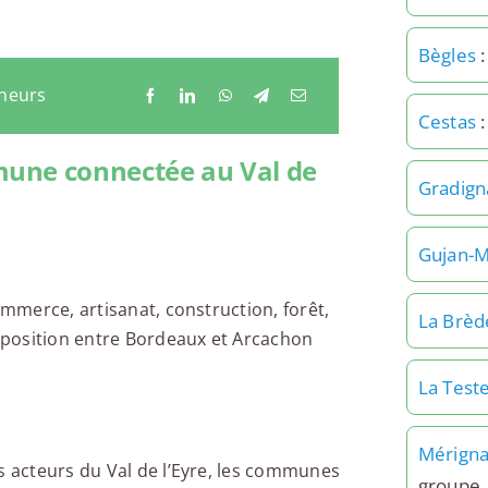
Bègles
:
eneurs
Cestas
:
mune connectée au Val de
Gradign
Gujan-M
ommerce, artisanat, construction, forêt,
La Brèd
a position entre Bordeaux et Arcachon
La Test
Mérign
s acteurs du Val de l’Eyre, les communes
groupe