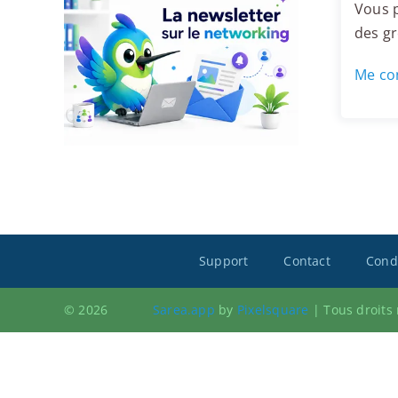
Vous p
des g
Me con
Support
Contact
Condi
© 2026
Sarea.app
by
Pixelsquare
|
Tous droits