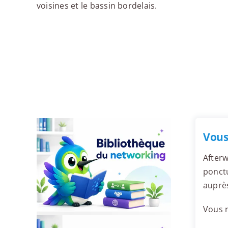
voisines et le bassin bordelais.
Vous
Afterw
ponctu
auprè
Vous r