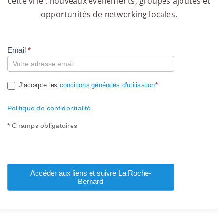
cette ville : nouveaux événements, groupes ajoutés et
opportunités de networking locales.
Email
*
Compte
J'accepte les
conditions générales d’utilisation
*
Politique de confidentialité
* Champs obligatoires
Accéder aux liens et suivre La Roche-
Bernard