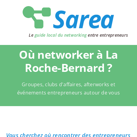
Passer
au
contenu
Le
guide local du networking
entre entrepreneurs
Où networker à La
Roche-Bernard ?
Groupes, clubs d'affaires, afterworks et
événements entrepreneurs autour de vous
Vous cherchez où rencontrer des entrepreneurs