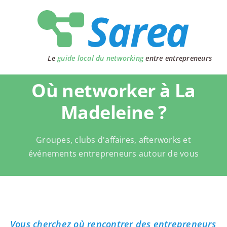
Passer
au
contenu
Le
guide local du networking
entre entrepreneurs
Où networker à La
Madeleine ?
Groupes, clubs d'affaires, afterworks et
événements entrepreneurs autour de vous
Vous cherchez où rencontrer des entrepreneurs