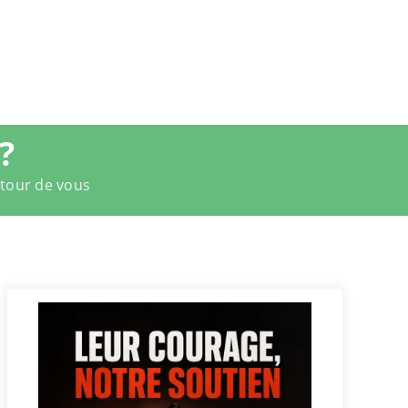
?
utour de vous