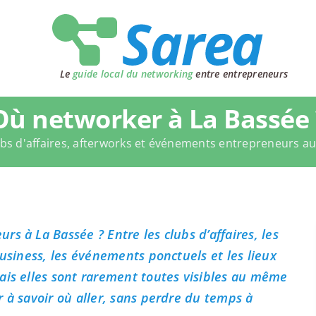
Le
guide local du networking
entre entrepreneurs
Où networker à La Bassée 
bs d'affaires, afterworks et événements entrepreneurs a
s à La Bassée ? Entre les clubs d’affaires, les
business, les événements ponctuels et les lieux
ais elles sont rarement toutes visibles au même
 à savoir où aller, sans perdre du temps à