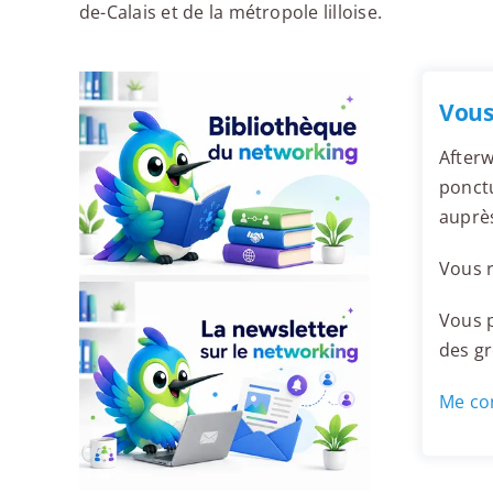
de-Calais et de la métropole lilloise.
Vous
Afterw
ponctu
auprè
Vous r
Vous p
des g
Me con