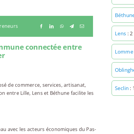
Béthun
preneurs
Lens
: 2
ommune connectée entre
Lomme
er
Obling
sé de commerce, services, artisanat,
Seclin
: 
n entre Lille, Lens et Béthune facilite les
eau avec les acteurs économiques du Pas-