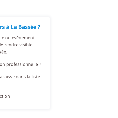
s à La Bassée ?
ence ou événement
e rendre visible
sée.
on professionnelle ?
raisse dans la liste
ction