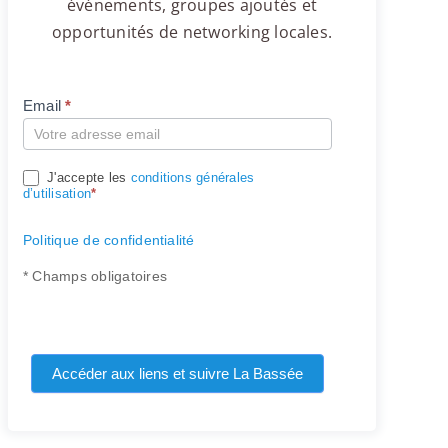
événements, groupes ajoutés et
opportunités de networking locales.
Email
*
Compte
J'accepte les
conditions générales
d’utilisation
*
Politique de confidentialité
* Champs obligatoires
Accéder aux liens et suivre La Bassée