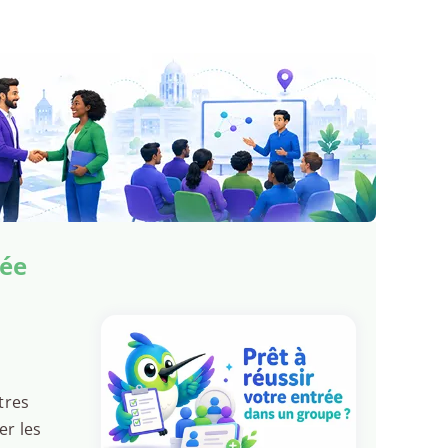
sée
tres
er les