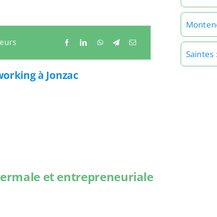
Monten
neurs
Saintes
working à Jonzac
hermale et entrepreneuriale