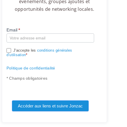
événements, groupes ajoutés et
opportunités de networking locales.
Email
*
Compte
J'accepte les
conditions générales
d’utilisation
*
Politique de confidentialité
* Champs obligatoires
Accéder aux liens et suivre Jonzac