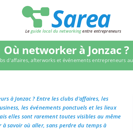
Le
guide local du networking
entre entrepreneurs
Où networker à Jonzac ?
bs d'affaires, afterworks et événements entrepreneurs a
s à Jonzac ? Entre les clubs d’affaires, les
business, les événements ponctuels et les lieux
ais elles sont rarement toutes visibles au même
 à savoir où aller, sans perdre du temps à