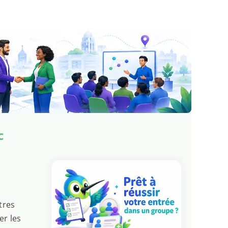
c
tres
er les