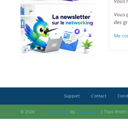
Vous r
Vous p
des g
Me con
Support
Contact
Condi
© 2026
Sarea.app
by
Pixelsquare
|
Tous droits