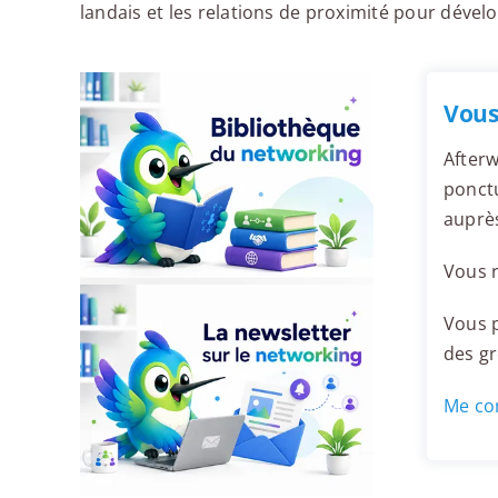
landais et les relations de proximité pour dével
Vous
Afterw
ponctu
auprè
Vous r
Vous p
des g
Me con