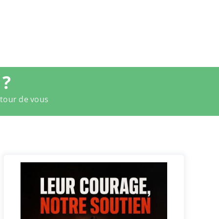
 ?
utour de vous