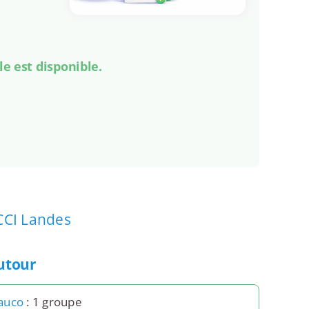
le est disponible.
CCI Landes
autour
auco
: 1 groupe