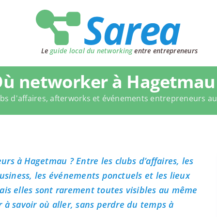
Le
guide local du networking
entre entrepreneurs
ù networker à Hagetmau
bs d'affaires, afterworks et événements entrepreneurs a
rs à Hagetmau ? Entre les clubs d’affaires, les
business, les événements ponctuels et les lieux
ais elles sont rarement toutes visibles au même
 à savoir où aller, sans perdre du temps à