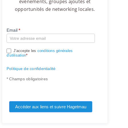
événements, groupes ajoutés et
opportunités de networking locales.
Email
*
Compte
J'accepte les
conditions générales
d’utilisation
*
Politique de confidentialité
* Champs obligatoires
Accéder aux liens et suivre Hagetmau