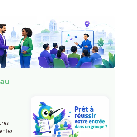
mau
tres
er les