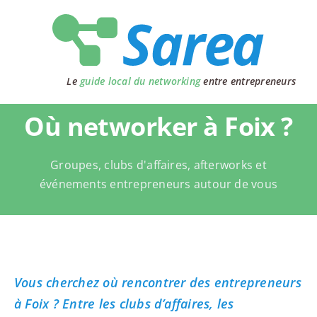
Passer
au
contenu
Le
guide local du networking
entre entrepreneurs
Où networker à Foix ?
Groupes, clubs d'affaires, afterworks et
événements entrepreneurs autour de vous
Vous cherchez où rencontrer des entrepreneurs
à Foix ? Entre les clubs d’affaires, les