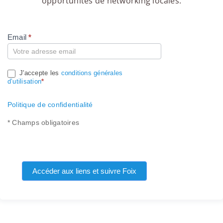
opportunités de networking locales.
Email
*
Compte
J'accepte les
conditions générales
d’utilisation
*
Politique de confidentialité
* Champs obligatoires
Accéder aux liens et suivre Foix