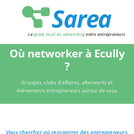
Passer
au
contenu
Le
guide local du networking
entre entrepreneurs
Où networker à Ecully
?
Groupes, clubs d'affaires, afterworks et
événements entrepreneurs autour de vous
Vous cherchez où rencontrer des entrepreneurs