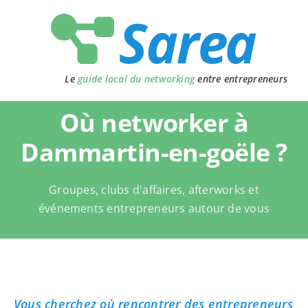
Passer
au
contenu
Le
guide local du networking
entre entrepreneurs
Où networker à
Dammartin-en-goële ?
Groupes, clubs d'affaires, afterworks et
événements entrepreneurs autour de vous
Vous cherchez où rencontrer des entrepreneurs