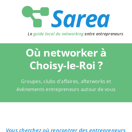
Passer
au
contenu
Le
guide local du networking
entre entrepreneurs
Où networker à
Choisy-le-Roi ?
Groupes, clubs d'affaires, afterworks et
événements entrepreneurs autour de vous
Vous cherchez où rencontrer des entrepreneurs