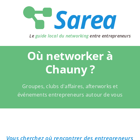
Passer
au
contenu
Le
guide local du networking
entre entrepreneurs
Où networker à
Chauny ?
Groupes, clubs d'affaires, afterworks et
événements entrepreneurs autour de vous
Vous cherchez où rencontrer des entrepreneurs