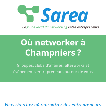
Passer
au
contenu
Le
guide local du networking
entre entrepreneurs
Où networker à
Champniers ?
Groupes, clubs d'affaires, afterworks et
événements entrepreneurs autour de vous
Vous cherchez où rencontrer des entrepreneurs