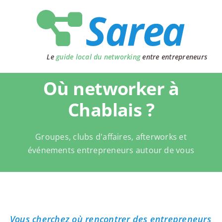
Passer
au
contenu
Le
guide local du networking
entre entrepreneurs
Où networker à
Chablais ?
Groupes, clubs d'affaires, afterworks et
événements entrepreneurs autour de vous
Vous cherchez où rencontrer des entrepreneurs