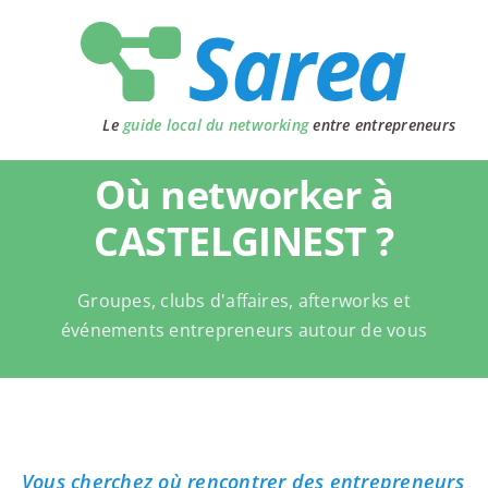
Passer
au
contenu
Le
guide local du networking
entre entrepreneurs
Où networker à
CASTELGINEST ?
Groupes, clubs d'affaires, afterworks et
événements entrepreneurs autour de vous
Vous cherchez où rencontrer des entrepreneurs