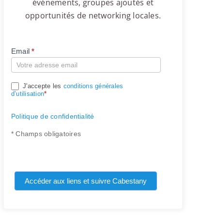
événements, groupes ajoutés et
opportunités de networking locales.
Email
*
Compte
J'accepte les
conditions générales
d’utilisation
*
Politique de confidentialité
* Champs obligatoires
Accéder aux liens et suivre Cabestany