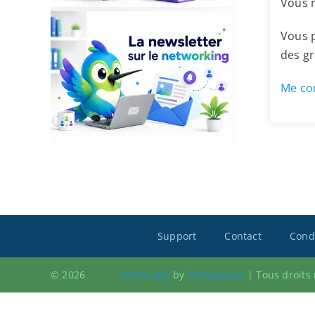
Vous r
Vous p
des g
Me con
Support
Contact
Condi
© 2026
Sarea.app
by
Pixelsquare
|
Tous droits