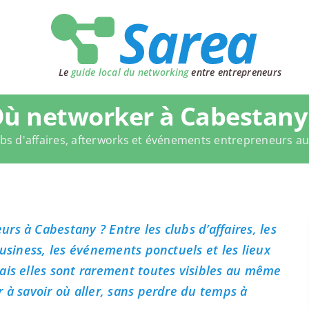
Le
guide local du networking
entre entrepreneurs
ù networker à Cabestany
bs d'affaires, afterworks et événements entrepreneurs a
s à Cabestany ? Entre les clubs d’affaires, les
business, les événements ponctuels et les lieux
ais elles sont rarement toutes visibles au même
 à savoir où aller, sans perdre du temps à