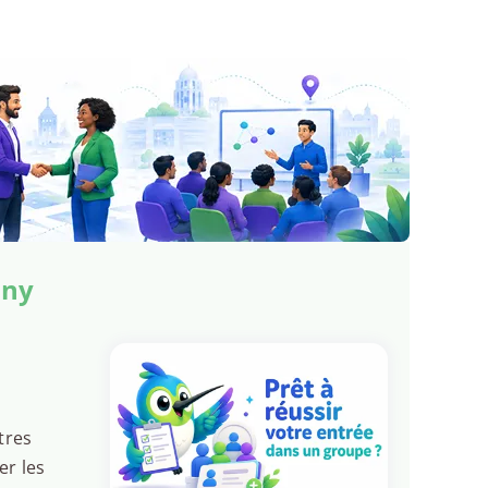
any
tres
er les