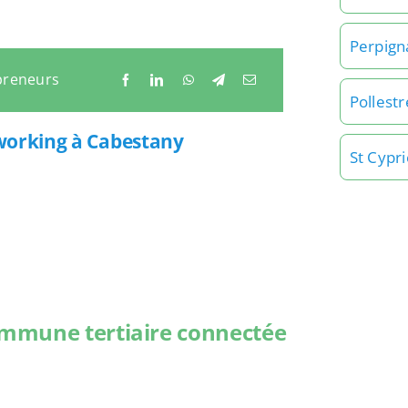
Perpign
preneurs
Pollestr
tworking à Cabestany
St Cypr
ommune tertiaire connectée