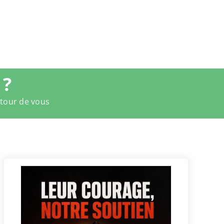
 ?
utour de vous