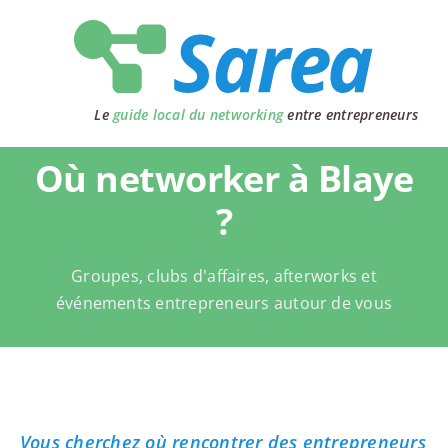
Passer
au
contenu
Le
guide local du networking
entre entrepreneurs
Où networker à Blaye
?
Groupes, clubs d'affaires, afterworks et
événements entrepreneurs autour de vous
Vous cherchez où rencontrer des entrepreneurs