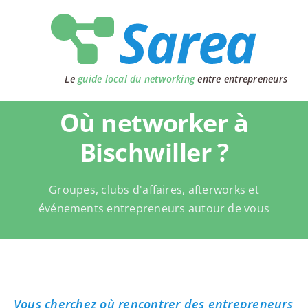
Passer
au
contenu
Le
guide local du networking
entre entrepreneurs
Où networker à
Bischwiller ?
Groupes, clubs d'affaires, afterworks et
événements entrepreneurs autour de vous
Vous cherchez où rencontrer des entrepreneurs