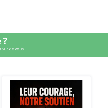
 ?
utour de vous