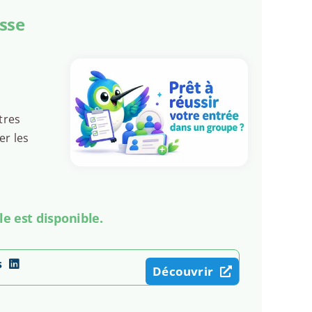
osse
tres
er les
le est disponible.
s
Découvrir