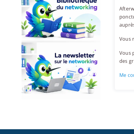
Afterw
ponctu
auprès
Vous r
Vous p
des g
Me con