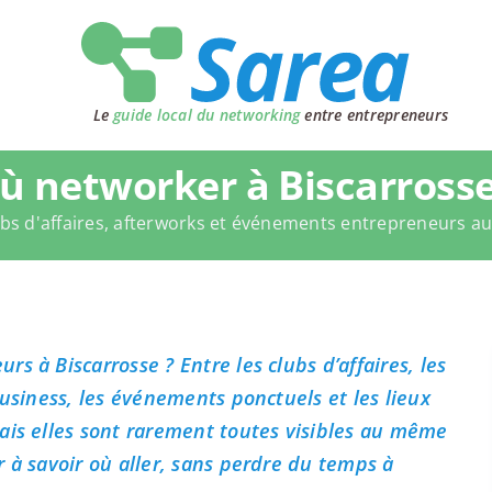
Le
guide local du networking
entre entrepreneurs
ù networker à Biscarrosse
bs d'affaires, afterworks et événements entrepreneurs a
s à Biscarrosse ? Entre les clubs d’affaires, les
business, les événements ponctuels et les lieux
ais elles sont rarement toutes visibles au même
 à savoir où aller, sans perdre du temps à