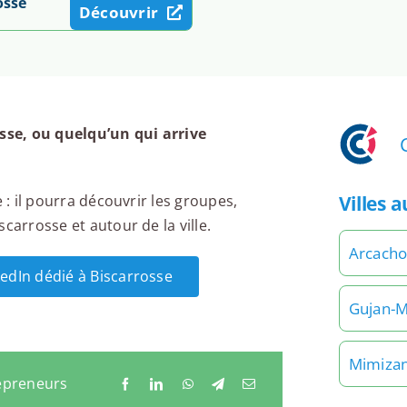
osse
Découvrir
se, ou quelqu’un qui arrive
Villes 
 : il pourra découvrir les groupes,
carrosse et autour de la ville.
Arcach
kedIn dédié à Biscarrosse
Gujan-M
Mimiza
repreneurs