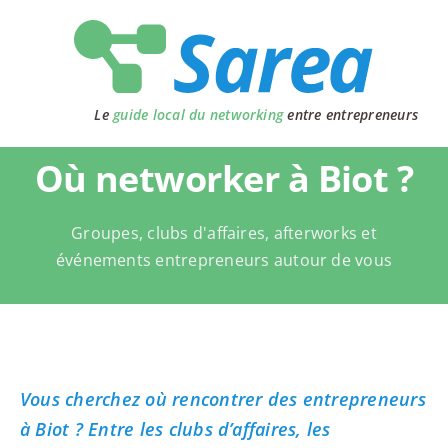
Passer
au
contenu
Le
guide local du networking
entre entrepreneurs
Où networker à Biot ?
Groupes, clubs d'affaires, afterworks et
événements entrepreneurs autour de vous
Vous cherchez où rencontrer des entrepreneurs
à Biot ? Entre les clubs d’affaires, les