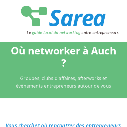
Passer
au
contenu
Le
guide local du networking
entre entrepreneurs
Où networker à Auch
?
Groupes, clubs d'affaires, afterworks et
événements entrepreneurs autour de vous
Vous cherchez où rencontrer des entrepreneurs