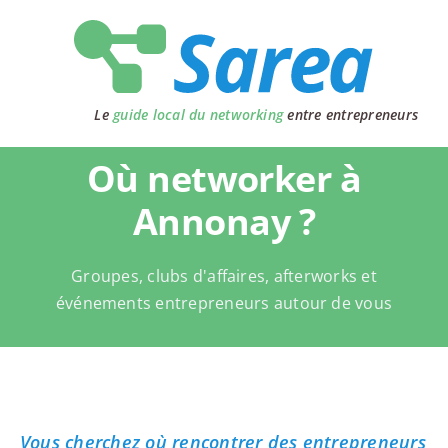
Passer
au
contenu
Le
guide local du networking
entre entrepreneurs
Où networker à
Annonay ?
Groupes, clubs d'affaires, afterworks et
événements entrepreneurs autour de vous
Vous cherchez où rencontrer des entrepreneurs