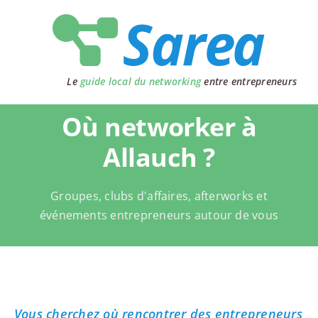
Passer
au
contenu
Le
guide local du networking
entre entrepreneurs
Où networker à
Allauch ?
Groupes, clubs d'affaires, afterworks et
événements entrepreneurs autour de vous
Vous cherchez où rencontrer des entrepreneurs