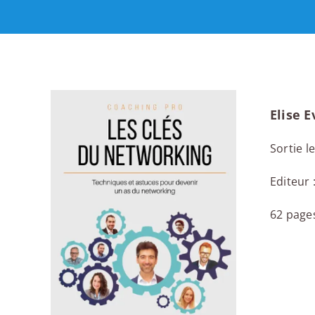
Elise E
Sortie l
Editeur 
62 page