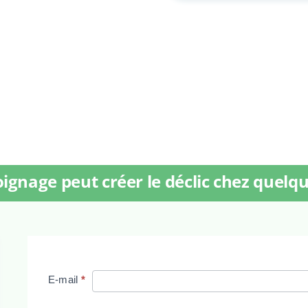
ignage peut créer le déclic chez quelqu
Lecteur
E-mail
*