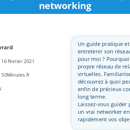
networking
Un guide pratique et
vrard
entretenir son réseau
pour moi ? Pourquoi
e 16 février 2021
propre réseau de rel
virtuelles. Familiari
: 50Minutes.fr
découvrez à quoi peut
s
enfin de précieux con
long terme.
Laissez-vous guider
un vrai networker en
rapidement vos objec