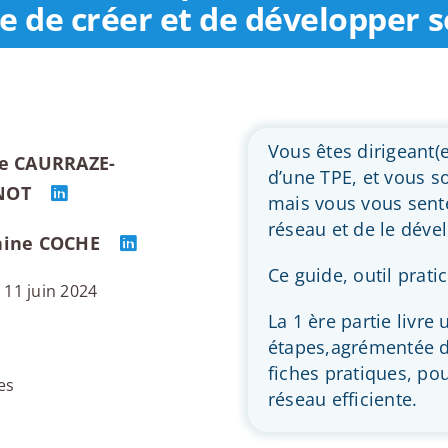
e de créer et de développer 
Vous êtes dirigeant(e
ie CAURRAZE-
d’une TPE, et vous so
NOT
mais vous vous sente
réseau et de le déve
aine COCHE
Ce guide, outil prati
e 11 juin 2024
La 1 ère partie livr
:
étapes,agrémentée d’
fiches pratiques, pou
es
réseau efficiente.