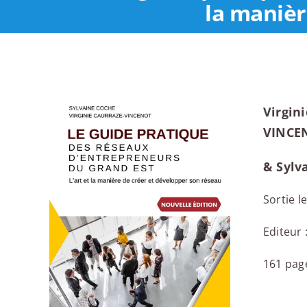
la manièr
Virgin
VINCE
& Sylv
Sortie l
Editeur 
161 pag