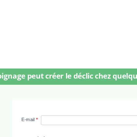
ignage peut créer le déclic chez quelqu
Lecteur
E-mail
*