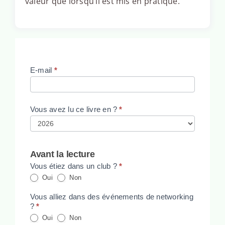
valeur que lorsqu’il est mis en pratique.
Lecteur
E-mail
*
Vous avez lu ce livre en ?
*
Avant la lecture
Vous étiez dans un club ?
*
Oui
Non
Vous alliez dans des événements de networking
?
*
Oui
Non